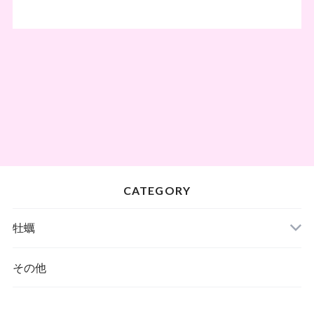
CATEGORY
牡蠣
殻付き牡蠣
その他