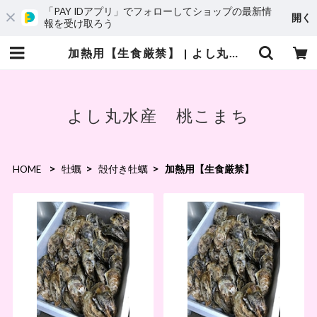
「PAY IDアプリ」でフォローしてショップの最新情
開く
報を受け取ろう
加熱用【生食厳禁】 | よし丸水産
よし丸水産 桃こまち
HOME
牡蠣
殻付き牡蠣
加熱用【生食厳禁】