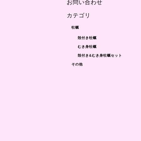
お問い合わせ
カテゴリ
牡蠣
殻付き牡蠣
むき身牡蠣
殻付き&むき身牡蠣セット
その他