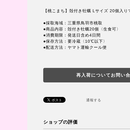
【桃こまち】殻付き牡蠣 Lサイズ 20個入り
●採取海域：三重県鳥羽市桃取
●商品内容：殻付き牡蠣20個〈生食可〉
●消費期限：発送日含め4日間
●保存方法：要冷蔵〈10℃以下〉
●配送方法：ヤマト運輸クール便
再入荷についてお問い
通報する
ショップの評価